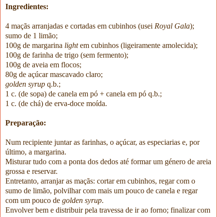
Ingredientes:
4 maçãs arranjadas e cortadas em cubinhos (usei
Royal
Gala
);
sumo de 1 limão;
100g de margarina
light
em cubinhos (ligeiramente amolecida);
100g de farinha de trigo (sem fermento);
100g de aveia em flocos;
80g de açúcar mascavado claro;
golden
syrup
q.b.;
1 c. (de sopa) de canela em pó + canela em pó q.b.;
1 c. (de chá) de erva-doce moída.
Preparação:
Num recipiente juntar as farinhas, o açúcar, as especiarias e, por
último, a margarina.
Misturar tudo com a ponta dos dedos até formar um género de areia
grossa e reservar.
Entretanto, arranjar as maçãs: cortar em cubinhos, regar com o
sumo de limão, polvilhar com mais um pouco de canela e regar
com um pouco de
golden
syrup
.
Envolver bem e distribuir pela travessa de ir ao forno; finalizar com