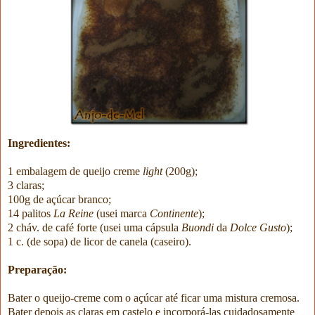
Ingredientes:
1 embalagem de queijo creme
light
(200g);
3 claras;
100g de açúcar branco;
14 palitos
La
Reine
(usei marca
Continente
);
2 cháv. de café forte (usei uma cápsula
Buondi
da
Dolce
Gusto
);
1 c. (de sopa) de licor de canela (caseiro).
Preparação:
Bater o queijo-creme com o açúcar até ficar uma mistura cremosa.
Bater depois as claras em castelo e incorporá-las cuidadosamente